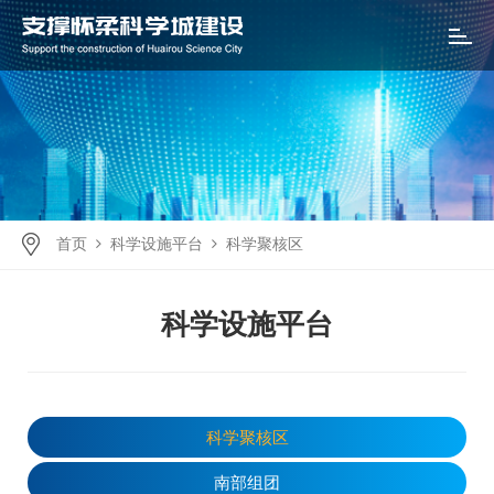
T
o
g
g
l
e
n
a
v
i
首页
科学设施平台
科学聚核区
g
a
t
科学设施平台
i
o
n
科学聚核区
南部组团