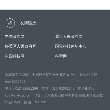
友情链接：
中国政府网
北京人民政府网
怀柔区人民政府网
国际科技创新中心
中国科技网
科学网
版权所有 © 2021 中国科学院科技创新发展中心 网站标识码：
bm48000026
电话：010-62661266 传真：010-62661245 电子邮箱：
kcb@stidc.ac.cn 地址：北京市海淀区中关村南四街18号紫金数
码园1号楼 邮编：100190