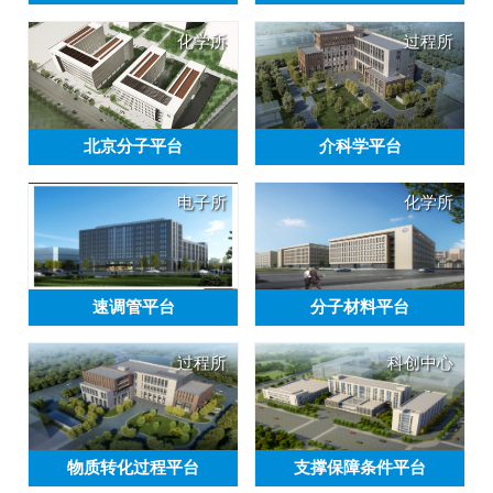
化学所
过程所
北京分子平台
介科学平台
电子所
化学所
速调管平台
分子材料平台
过程所
科创中心
物质转化过程平台
支撑保障条件平台