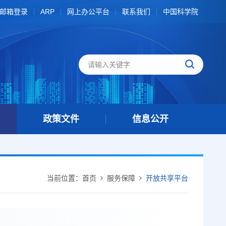
邮箱登录
ARP
网上办公平台
联系我们
中国科学院
政策文件
信息公开
当前位置：
首页
服务保障
开放共享平台