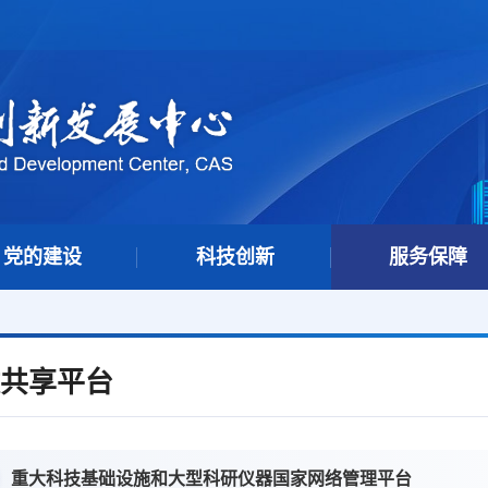
党的建设
科技创新
服务保障
共享平台
重大科技基础设施和大型科研仪器国家网络管理平台