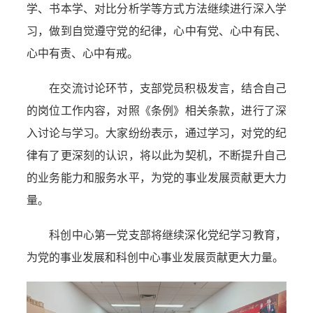
学、书本学、对比分析学等方式方法继续进行深入学
习，做到自觉遵守党的纪律，心中有党、心中有民、
心中有责、心中有戒。
在交流讨论环节，支部党员积极发言，结合自己
的岗位工作内容，对照《条例》相关条款，进行了深
入讨论与学习。大家纷纷表示，通过学习，对党的纪
律有了更深刻的认识，将以此为契机，不断提升自己
的业务能力和服务水平，为党的事业发展贡献更大力
量。
科创中心第一党支部将继续深化党纪学习教育，
为党的事业发展和科创中心事业发展贡献更大力量。