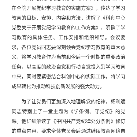
在全院开展党纪学习教育的实施方案》，传达了学习
教育的目标、安排、内容和方法，讲解了《科创中心
党委关于开展党纪学习教育的工作方案》，明确了学
习教育的具体任务、工作安排和组织领导。会议要
求，各位党员同志要深刻领会党纪学习教育的重大意
义，将学习教育作为当前和今后一个时期的重要政治
任务，以高度的政治自觉和行动自觉投入到学习教育
中来，同时要紧密结合科创中心的实际工作，将学习
成果转化为推动科技创新发展的强大动力。
为了让党员们更加深入地理解党的纪律，杨利斌
同志特别上了一堂主题为《学条例、守党纪》的党
课。他详细解读了《中国共产党纪律处分条例》修订
的重点内容，要求全体党员会后通过继续教育网络自