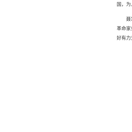
国，为
聂
革命家
好有力