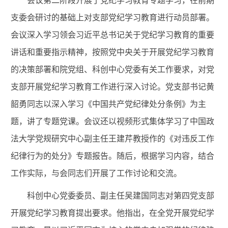
会议第二阶段开展了党纪学习教育专题学习，在前期
支委会研讨的基础上对支部党纪学习教育进行动员部署。
会议深入学习领会习近平总书记关于党纪学习教育的重要
讲话和重要指示精神，按照党中央关于开展党纪学习教育
的决策部署和院党组、科创中心党委有关工作要求，对党
支部开展党纪学习教育工作进行深入讨论。党支部书记黄
韶勇同志以深入学习《中国共产党纪律处分条例》为主
题，讲了专题党课。会议还以视频形式集体学习了中国政
法大学党规研究中心副主任王建芹教授作的《对违反工作
纪律行为的处分》专题报告。随后，根据学习内容，结合
工作实际，与会同志们开展了工作讨论和交流。
科创中心党委委员、副主任吴建国同志对第四党支部
开展党纪学习教育提出要求。他指出，在全党开展党纪学